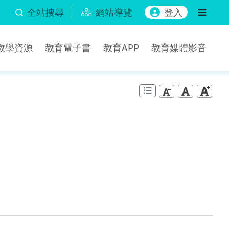
全站搜尋
網站導覽
登入
b教學資源
教育電子書
教育APP
教育媒體影音