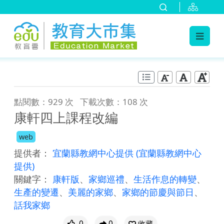
:::
跳到主要內容
:::
點閱數：929 次
下載次數：108 次
康軒四上課程改編
web
提供者：
宜蘭縣教網中心提供
(宜蘭縣教網中心
提供)
關鍵字：
康軒版
、
家鄉巡禮
、
生活作息的轉變
、
生產的變遷
、
美麗的家鄉
、
家鄉的節慶與節日
、
話我家鄉
0
0
收藏