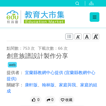
:::
跳到主要內容
:::
點閱數：753 次
下載次數：66 次
創意族譜設計製作分享
web
提供者：
宜蘭縣教網中心提供
(宜蘭縣教網中心
提供)
關鍵字：
康軒版
、
翰林版
、
家庭與我
、
家庭的組
成
0
0
收藏