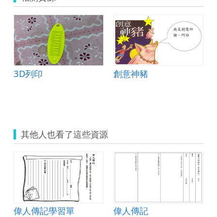
3D列印
創意神豬
其他人也看了這些資源
 作文教學
偉人傳記學習單
偉人傳記