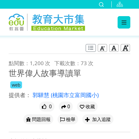
:::
跳到主要內容
:::
點閱數：1,200 次
下載次數：73 次
世界偉人故事導讀單
web
提供者：
郭驊慧
(桃園市立富岡國小)
0
0
收藏
問題回報
檢舉
加入追蹤