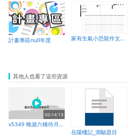
家有生氣小恐龍作文寫作單
計畫專區null年度
其他人也看了這些資源
00:14:13
v5349 晚遊六橋待月記：全文統整
單-夏天
岳陽樓記_測驗題目