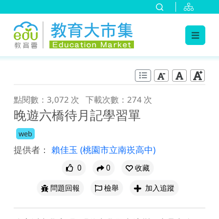
:::
跳到主要內容
:::
點閱數：3,072 次
下載次數：274 次
晚遊六橋待月記學習單
web
提供者：
賴佳玉
(桃園市立南崁高中)
0
0
收藏
問題回報
檢舉
加入追蹤