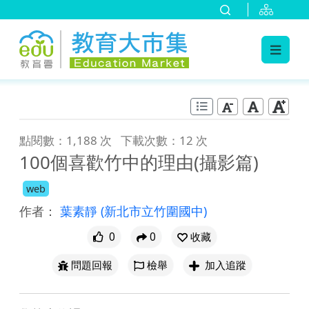
:::
跳到主要內容
:::
點閱數：1,188 次
下載次數：12 次
100個喜歡竹中的理由(攝影篇)
web
作者：
葉素靜
(新北市立竹圍國中)
0
0
收藏
問題回報
檢舉
加入追蹤