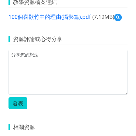
教學資源檔案連結
100個喜歡竹中的理由(攝影篇).pdf
(7.19MB)
預
覽
100
個
資源評論或心得分享
喜
歡
竹
中
的
理
由
(攝
影
篇).pdf
發表
相關資源