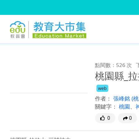
:::
跳到主要內容
:::
點閱數：526 次
桃園縣_拉
web
作者：
張峰銘
(
關鍵字：
桃園
、
0
0