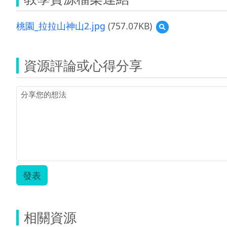
桃園_拉拉山神山2.jpg
(757.07KB)
預
覽
桃
園
資源評論或心得分享
_
拉
拉
山
神
山
2.jpg
發表
相關資源