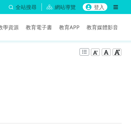
全站搜尋
網站導覽
登入
b教學資源
教育電子書
教育APP
教育媒體影音