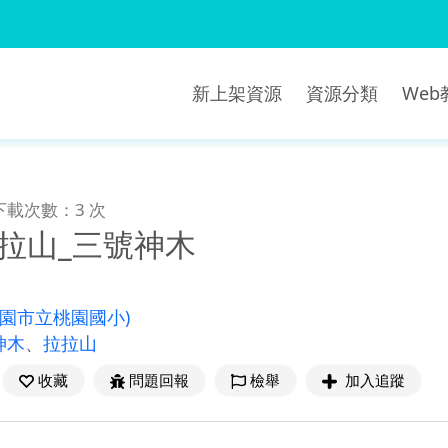
新上架資源
資源分類
We
下載次數：3 次
拉山_三號神木
桃園市立桃園國小)
神木
、
拉拉山
收藏
問題回報
檢舉
加入追蹤