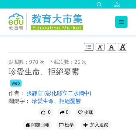
:::
跳到主要內容
:::
點閱數：970 次
下載次數：25 次
珍愛生命、拒絕憂鬱
web
作者：
張靜宜
(彰化縣立二水國中)
關鍵字：
珍愛生命、拒絕憂鬱
0
0
收藏
問題回報
檢舉
加入追蹤