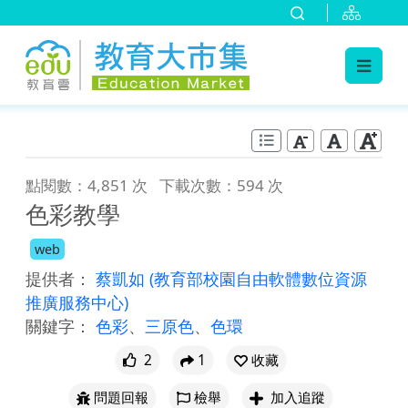
:::
跳到主要內容
:::
點閱數：4,851 次
下載次數：594 次
色彩教學
web
提供者：
蔡凱如
(教育部校園自由軟體數位資源
推廣服務中心)
關鍵字：
色彩
、
三原色
、
色環
2
1
收藏
問題回報
檢舉
加入追蹤