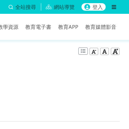
全站搜尋
網站導覽
登入
b教學資源
教育電子書
教育APP
教育媒體影音