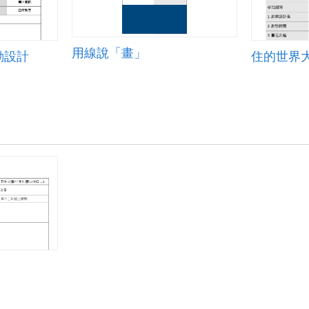
用線說「畫」
動設計
住的世界