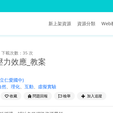
新上架資源
資源分類
We
下載次數：35 次
壓力效應_教案
(立仁愛國中)
自然
、
理化
、
互動
、
虛擬實驗
收藏
問題回報
檢舉
加入追蹤