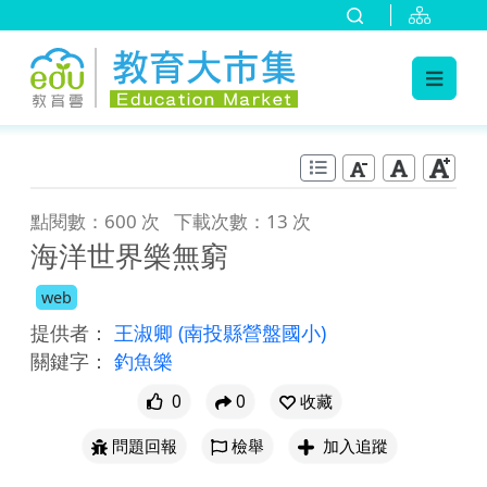
:::
跳到主要內容
:::
點閱數：600 次
下載次數：13 次
海洋世界樂無窮
web
提供者：
王淑卿
(南投縣營盤國小)
關鍵字：
釣魚樂
0
0
收藏
問題回報
檢舉
加入追蹤