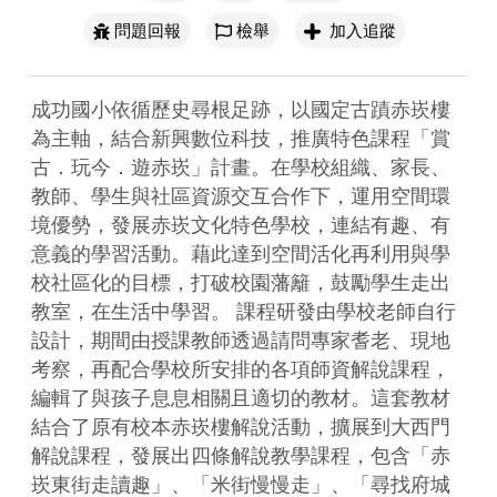
問題回報
檢舉
加入追蹤
成功國小依循歷史尋根足跡，以國定古蹟赤崁樓
為主軸，結合新興數位科技，推廣特色課程「賞
古．玩今．遊赤崁」計畫。在學校組織、家長、
教師、學生與社區資源交互合作下，運用空間環
境優勢，發展赤崁文化特色學校，連結有趣、有
意義的學習活動。藉此達到空間活化再利用與學
校社區化的目標，打破校園藩籬，鼓勵學生走出
教室，在生活中學習。 課程研發由學校老師自行
設計，期間由授課教師透過請問專家耆老、現地
考察，再配合學校所安排的各項師資解說課程，
編輯了與孩子息息相關且適切的教材。這套教材
結合了原有校本赤崁樓解說活動，擴展到大西門
解說課程，發展出四條解說教學課程，包含「赤
崁東街走讀趣」、「米街慢慢走」、「尋找府城