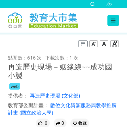
:::
跳到主要內容
:::
點閱數：616 次
下載次數：1 次
再造歷史現場－姻緣線~~成功國
小製
web
提供者：
再造歷史現場
(文化部)
教育部委辦計畫：
數位文化資源服務與教學推廣
計畫
(國立政治大學)
0
0
收藏