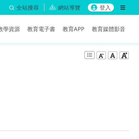
全站搜尋
網站導覽
登入
b教學資源
教育電子書
教育APP
教育媒體影音