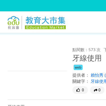
:::
跳到主要內容
:::
點閱數：573 次
牙線使用
web
提供者：
賴怡秀
關鍵字：
牙線使
0
0