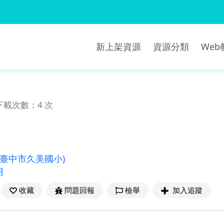
新上架資源
資源分類
We
下載次數：4 次
(臺中市久美國小)
用
收藏
問題回報
檢舉
加入追蹤