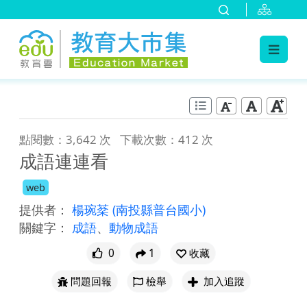
:::
跳到主要內容
:::
點閱數：3,642 次
下載次數：412 次
成語連連看
web
提供者：
楊琬棻
(南投縣普台國小)
關鍵字：
成語
、
動物成語
0
1
收藏
問題回報
檢舉
加入追蹤