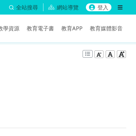
全站搜尋
網站導覽
登入
b教學資源
教育電子書
教育APP
教育媒體影音