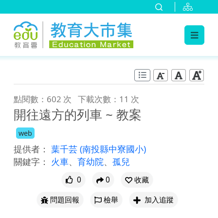
:::
跳到主要內容
:::
點閱數：602 次
下載次數：11 次
開往遠方的列車 ~ 教案
web
提供者：
葉千芸
(南投縣中寮國小)
關鍵字：
火車
、
育幼院
、
孤兒
0
0
收藏
問題回報
檢舉
加入追蹤