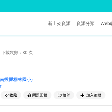
新上架資源
資源分類
We
下載次數：80 次
(南投縣桐林國小)
全
收藏
問題回報
檢舉
加入追蹤