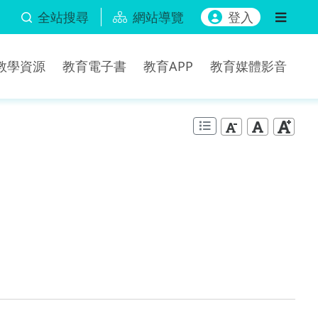
全站搜尋
網站導覽
登入
b教學資源
教育電子書
教育APP
教育媒體影音