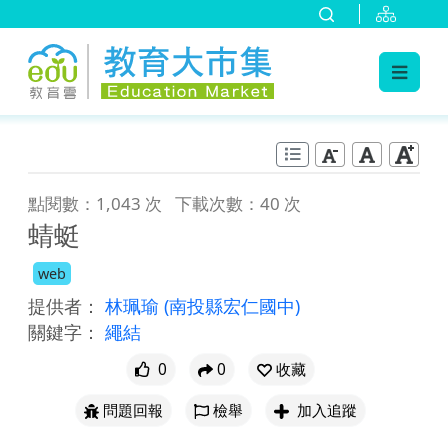
:::
跳到主要內容
:::
點閱數：1,043 次
下載次數：40 次
蜻蜓
web
提供者：
林珮瑜
(南投縣宏仁國中)
關鍵字：
繩結
0
0
收藏
問題回報
檢舉
加入追蹤