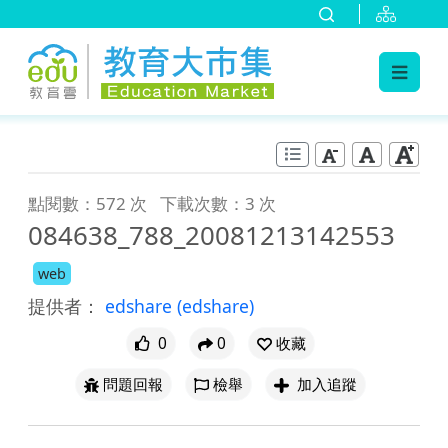
:::
跳到主要內容
:::
點閱數：572 次
下載次數：3 次
084638_788_20081213142553
web
提供者：
edshare
(edshare)
0
0
收藏
問題回報
檢舉
加入追蹤