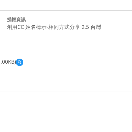
授權資訊
創用CC 姓名標示-相同方式分享 2.5 台灣
.00KB)
預
覽
kaohsiung_860_
加
昌
國
小
教
案
二
年
級
第