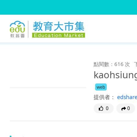
:::
跳到主要內容
:::
點閱數：616 次
kaohsi
web
提供者：
edshar
0
0