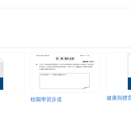
七
課.zip
健康與體
校園學習步道