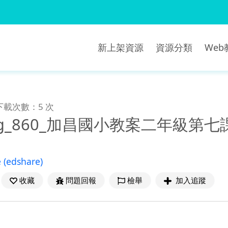
新上架資源
資源分類
We
下載次數：5 次
ung_860_加昌國小教案二年級第七
e
(edshare)
收藏
問題回報
檢舉
加入追蹤