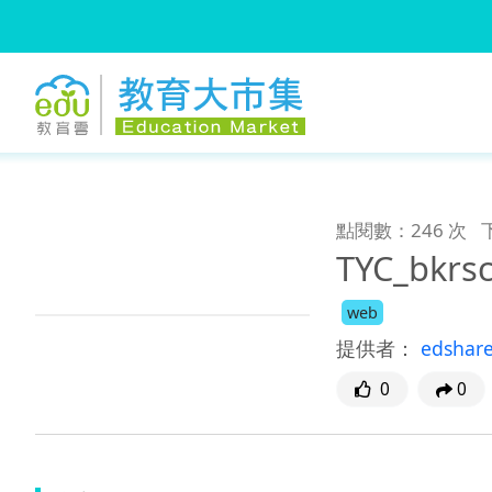
:::
跳到主要內容
:::
點閱數：246 次
TYC_bkrs
web
提供者：
edshar
0
0