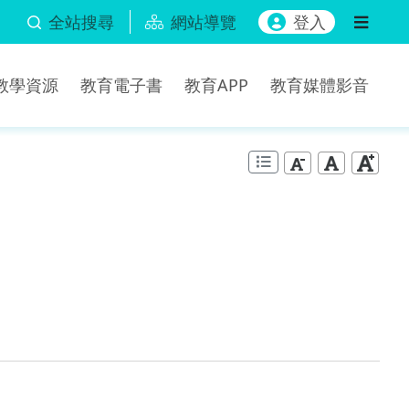
全站搜尋
網站導覽
登入
b教學資源
教育電子書
教育APP
教育媒體影音