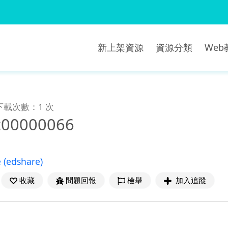
新上架資源
資源分類
We
下載次數：1 次
c00000066
e
(edshare)
收藏
問題回報
檢舉
加入追蹤