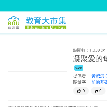
:::
跳到主要內容
:::
點閱數：1,339 次
凝聚愛的
web
提供者：
黃威淇
關鍵字：
前瞻基
0
0