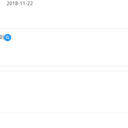
2018-11-22
B)
預
覽
[高
美]
前
瞻
計
畫-
資
訊
科
技
與
智
慧
學
習