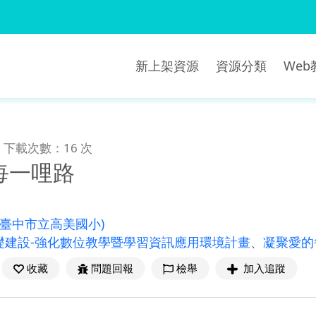
新上架資源
資源分類
We
下載次數：16 次
每一哩路
(臺中市立高美國小)
礎建設-強化數位教學暨學習資訊應用環境計畫
、
凝聚愛的
收藏
問題回報
檢舉
加入追蹤