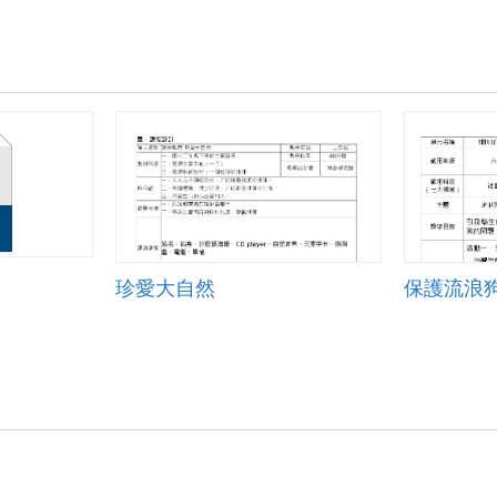
教
案.zip
珍愛大自然
保護流浪