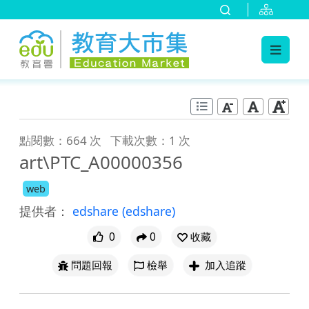
:::
跳到主要內容
:::
點閱數：664 次
下載次數：1 次
art\PTC_A00000356
web
提供者：
edshare
(edshare)
0
0
收藏
問題回報
檢舉
加入追蹤