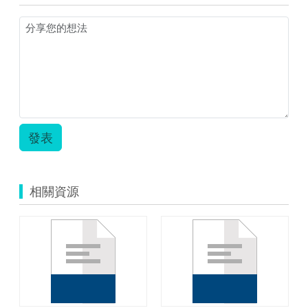
教
學
設
計.zip
發表
相關資源