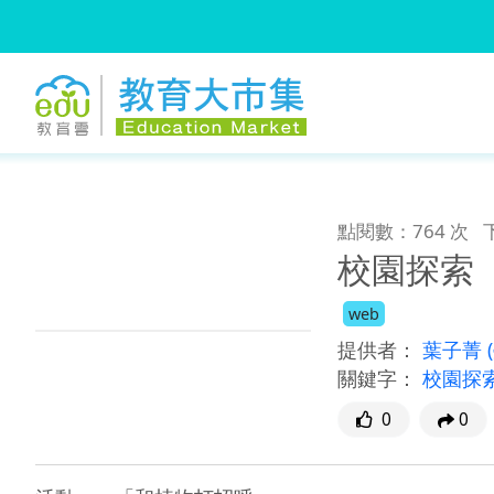
:::
跳到主要內容
:::
點閱數：764 次
校園探索
web
提供者：
葉子菁
關鍵字：
校園探
0
0