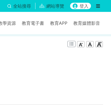
全站搜尋
網站導覽
登入
b教學資源
教育電子書
教育APP
教育媒體影音