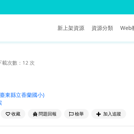
新上架資源
資源分類
We
下載次數：12 次
(臺東縣立香蘭國小)
索
收藏
問題回報
檢舉
加入追蹤