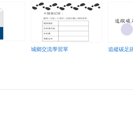
城鄉交流學習單
追縱碳足