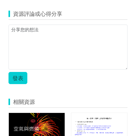
taoyuan_801_
跳
資源評論或心得分享
蚤
市
場
_
教
學
活
動
設
計.zip
發表
相關資源