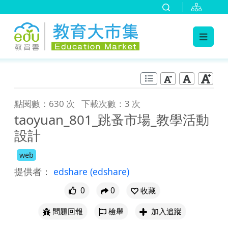
:::
跳到主要內容
:::
點閱數：630 次
下載次數：3 次
taoyuan_801_跳蚤市場_教學活動
設計
web
提供者：
edshare
(edshare)
0
0
收藏
問題回報
檢舉
加入追蹤