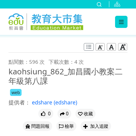
:::
跳到主要內容
:::
點閱數：596 次
下載次數：4 次
kaohsiung_862_加昌國小教案二
年級第八課
web
提供者：
edshare
(edshare)
0
0
收藏
問題回報
檢舉
加入追蹤