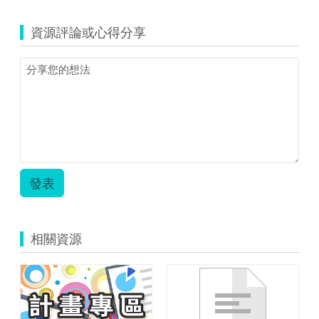
kaohsiung_862_
加
資源評論或心得分享
昌
國
小
教
案
二
年
級
第
八
課.zip
發表
相關資源