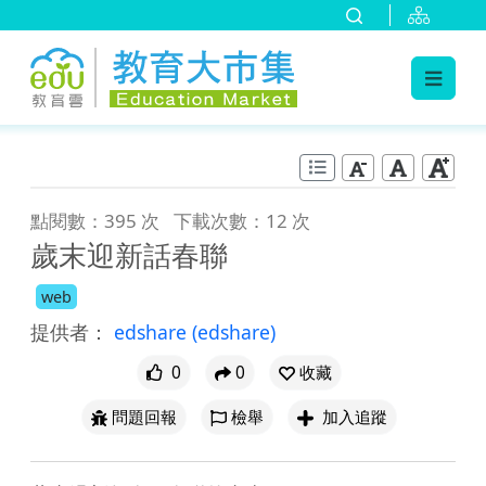
:::
跳到主要內容
:::
點閱數：395 次
下載次數：12 次
歲末迎新話春聯
web
提供者：
edshare
(edshare)
0
0
收藏
問題回報
檢舉
加入追蹤