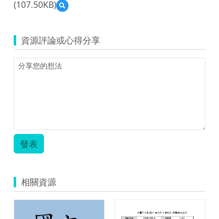
(107.50KB)
預
覽
taichungcity_1722_
鳥
資源評論或心得分享
與
人
單
元
活
動
教
學
設
計.zip
發表
相關資源