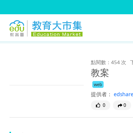
:::
跳到主要內容
:::
點閱數：454 次
教案
web
提供者：
edshar
0
0