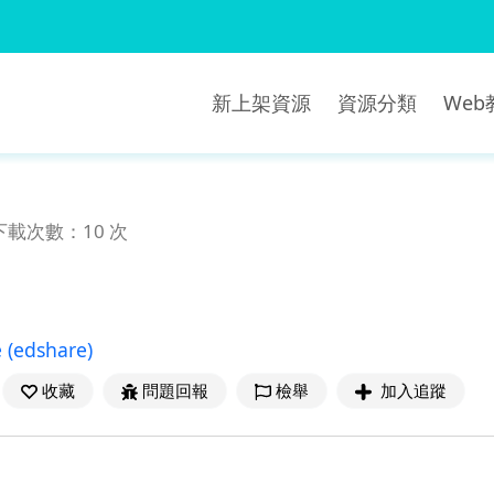
新上架資源
資源分類
We
下載次數：10 次
e
(edshare)
收藏
問題回報
檢舉
加入追蹤