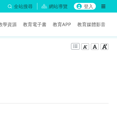
全站搜尋
網站導覽
登入
b教學資源
教育電子書
教育APP
教育媒體影音