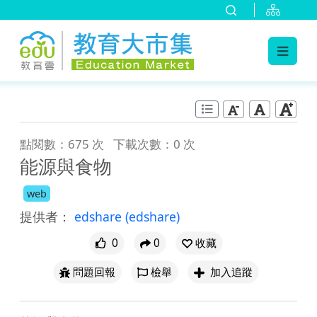
:::
跳到主要內容
:::
點閱數：675 次
下載次數：0 次
能源與食物
web
提供者：
edshare
(edshare)
0
0
收藏
問題回報
檢舉
加入追蹤