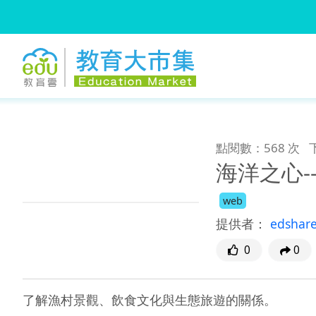
:::
跳到主要內容
:::
點閱數：568 次
海洋之心-
web
提供者：
edshar
0
0
了解漁村景觀、飲食文化與生態旅遊的關係。