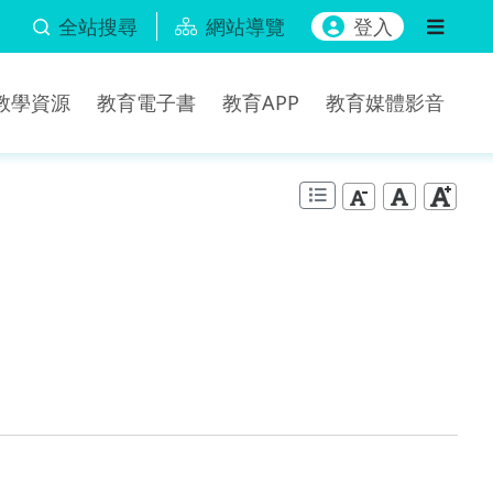
全站搜尋
網站導覽
登入
b教學資源
教育電子書
教育APP
教育媒體影音