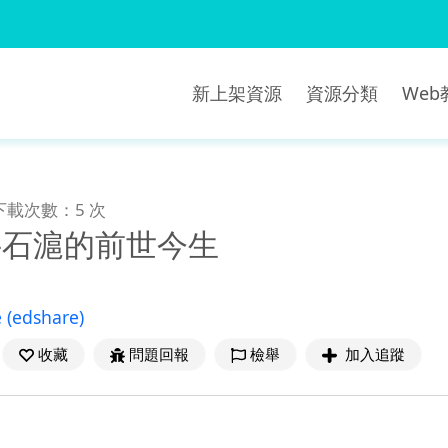
新上架資源
資源分類
We
下載次數：5 次
-石滬的前世今生
e
(edshare)
收藏
問題回報
檢舉
加入追蹤