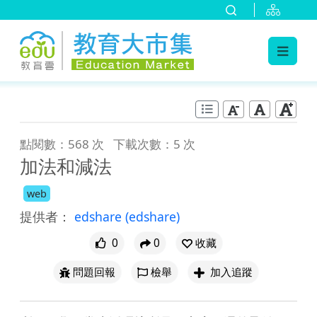
:::
跳到主要內容
:::
點閱數：568 次
下載次數：5 次
加法和減法
web
提供者：
edshare
(edshare)
0
0
收藏
問題回報
檢舉
加入追蹤