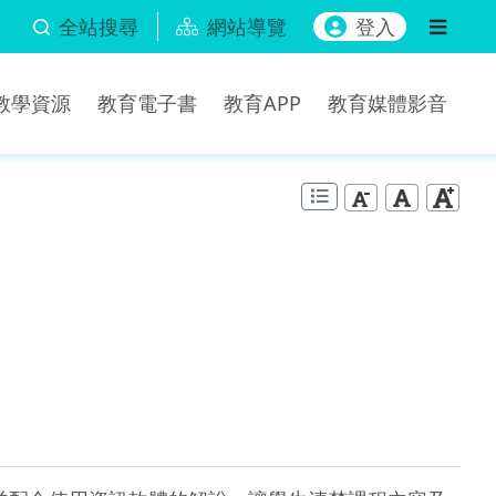
全站搜尋
網站導覽
登入
b教學資源
教育電子書
教育APP
教育媒體影音