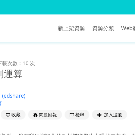
新上架資源
資源分類
We
下載次數：10 次
則運算
e
(edshare)
算
收藏
問題回報
檢舉
加入追蹤