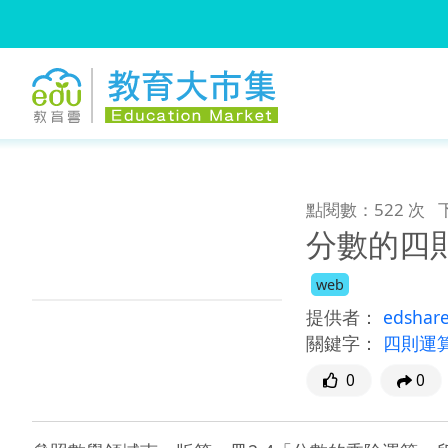
:::
跳到主要內容
:::
點閱數：522 次
分數的四
web
提供者：
edshar
關鍵字：
四則運
0
0