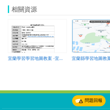
相關資源
宜蘭學習學習地圖教案 -宜蘭舊城美食之旅
:::
問題回報