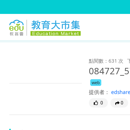
:::
跳到主要內容
:::
點閱數：631 次
084727_5
web
提供者：
edshar
0
0