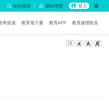
全站搜尋
網站導覽
登入
b教學資源
教育電子書
教育APP
教育媒體影音