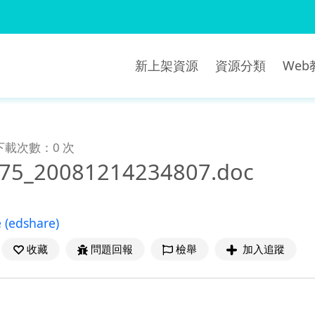
新上架資源
資源分類
We
下載次數：0 次
75_20081214234807.doc
e
(edshare)
收藏
問題回報
檢舉
加入追蹤