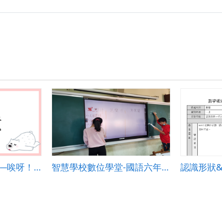
國語三上第十單元──唉呀！誤會大了(課文深究)
智慧學校數位學堂-國語六年級國語「最好的味覺禮物」