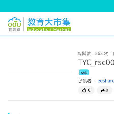
:::
跳到主要內容
:::
點閱數：563 次
TYC_rsc0
web
提供者：
edshar
0
0