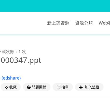
新上架資源
資源分類
We
下載次數：1 次
0000347.ppt
e
(edshare)
收藏
問題回報
檢舉
加入追蹤