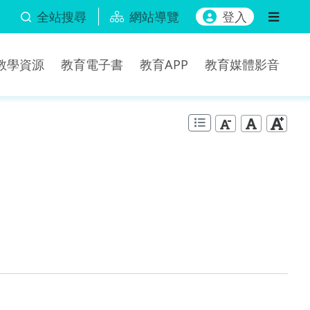
全站搜尋
網站導覽
登入
b教學資源
教育電子書
教育APP
教育媒體影音