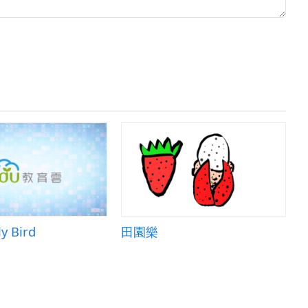
ly Bird
田園樂