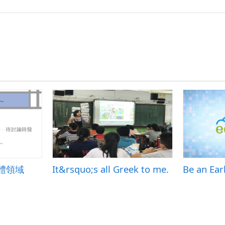
體領域
It&rsquo;s all Greek to me.
Be an Ear