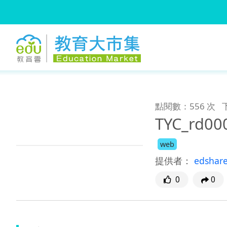
:::
跳到主要內容
:::
點閱數：556 次
TYC_rd00
web
提供者：
edshar
0
0