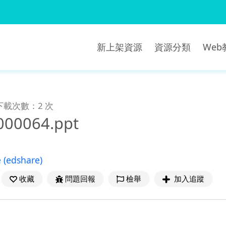
新上架資源
資源分類
We
下載次數：2 次
000064.ppt
e
(edshare)
收藏
問題回報
檢舉
加入追蹤