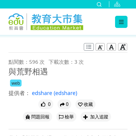
:::
跳到主要內容
:::
點閱數：596 次
下載次數：3 次
與荒野相遇
web
提供者：
edshare
(edshare)
0
0
收藏
問題回報
檢舉
加入追蹤