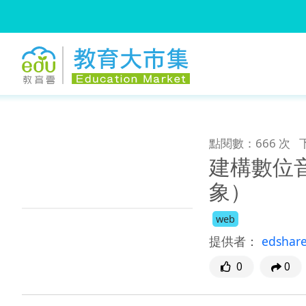
:::
跳到主要內容
:::
點閱數：666 次
建構數位
象）
web
提供者：
edshar
0
0