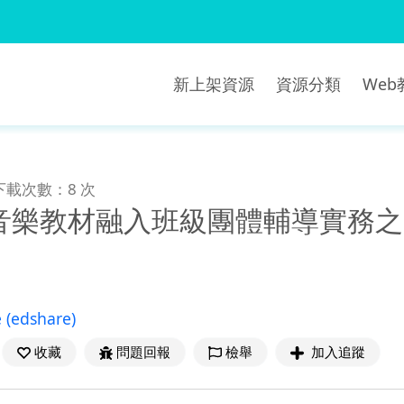
新上架資源
資源分類
We
下載次數：8 次
音樂教材融入班級團體輔導實務之
e
(edshare)
收藏
問題回報
檢舉
加入追蹤