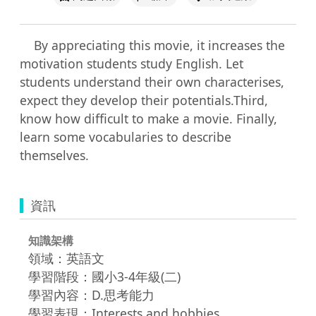
    By appreciating this movie, it increases the 
motivation students study English. Let 
students understand their own characterises, 
expect they develop their potentials.Third, 
know how difficult to make a movie. Finally, 
learn some vocabularies to describe 
themselves.
資訊
知識架構
領域：英語文
學習階段：國小3-4年級(二)
學習內容：D.思考能力
學習表現：Interests and hobbies