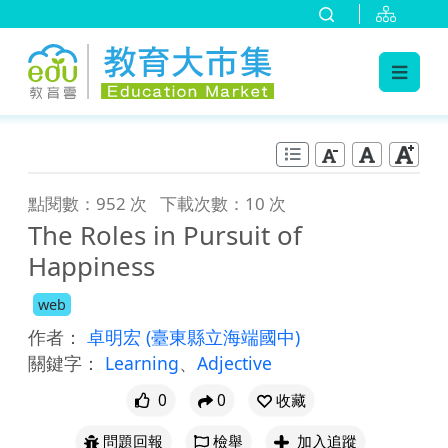
:::
跳到主要內容
:::
點閱數：952 次
下載次數：10 次
The Roles in Pursuit of
Happiness
web
作者：
卓明宏
(臺東縣立海端國中)
關鍵字：
Learning
、
Adjective
0
0
收藏
問題回報
檢舉
加入追蹤