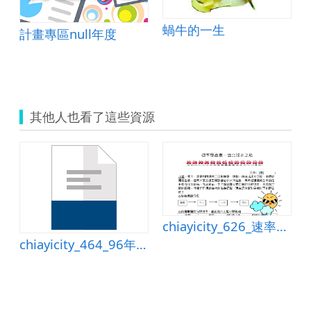
蝸牛的一生
計畫專區null年度
其他人也看了這些資源
習單
chiayicity_626_速率學習單
chiayicity_464_96年度康軒版六上第六單元速率教學活動設計.2