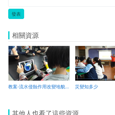
發表
相關資源
教案-流水侵蝕作用改變地貌&amp;mdash;以峽谷為例
災變知多少
其他人也看了這些資源