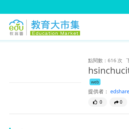
:::
跳到主要內容
:::
點閱數：616 次
hsinchu
web
提供者：
edshar
0
0