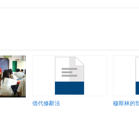
借代修辭法
穆斯林的