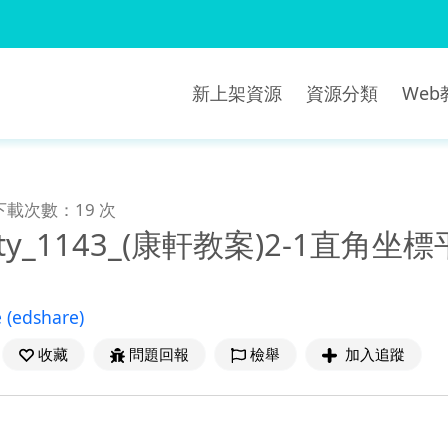
新上架資源
資源分類
We
下載次數：19 次
city_1143_(康軒教案)2-1直角坐
e
(edshare)
收藏
問題回報
檢舉
加入追蹤