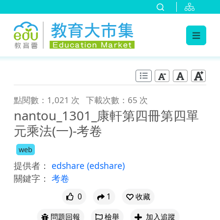
:::
跳到主要內容
:::
點閱數：1,021 次
下載次數：65 次
nantou_1301_康軒第四冊第四單
元乘法(一)-考卷
web
提供者：
edshare
(edshare)
關鍵字：
考卷
0
1
收藏
問題回報
檢舉
加入追蹤