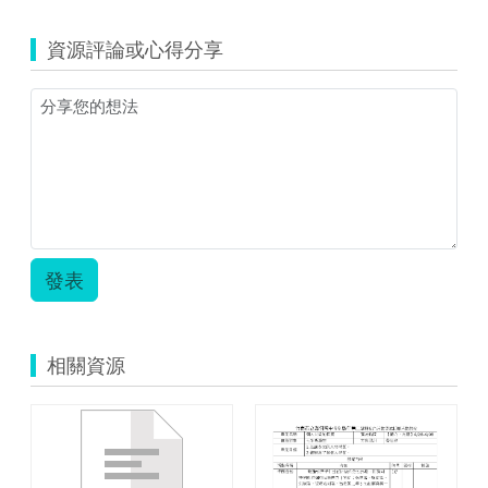
tainancity_545_96
年
資源評論或心得分享
度
康
軒
版
三
上
第
二
單
元
_
發表
四
位
數
的
相關資源
加
減.zip