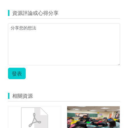
taipeicity_1868_K_9_3
教
資源評論或心得分享
學
活
動
設
計.zip
發表
相關資源