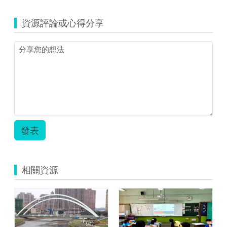
taitung_1462_9611
康
資源評論或心得分享
軒
三
上
寫
作
資
料
3.zip
發表
相關資源