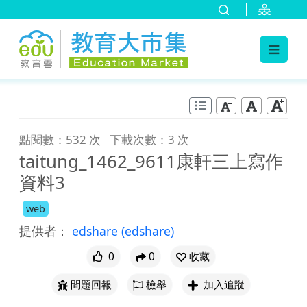
:::
跳到主要內容
:::
點閱數：532 次
下載次數：3 次
taitung_1462_9611康軒三上寫作
資料3
web
提供者：
edshare
(edshare)
0
0
收藏
問題回報
檢舉
加入追蹤