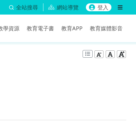
全站搜尋
網站導覽
登入
b教學資源
教育電子書
教育APP
教育媒體影音