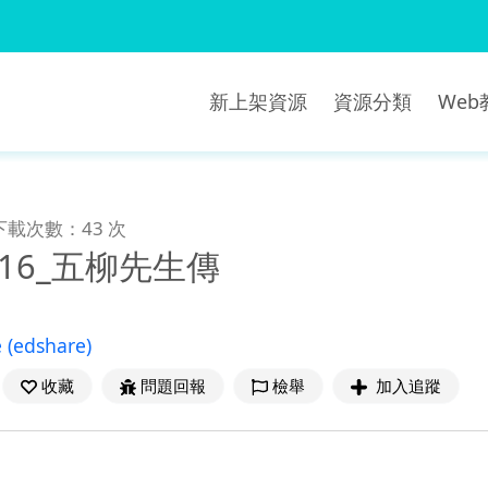
新上架資源
資源分類
We
下載次數：43 次
1516_五柳先生傳
e
(edshare)
收藏
問題回報
檢舉
加入追蹤