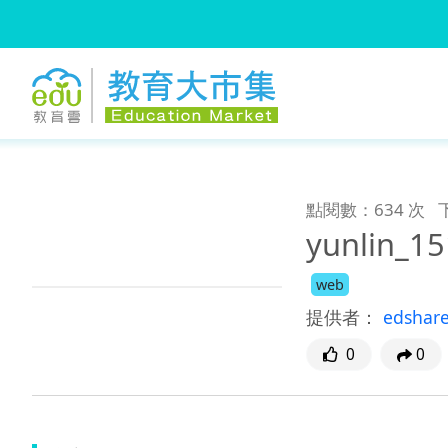
:::
跳到主要內容
:::
點閱數：634 次
yunlin_
web
提供者：
edshar
0
0