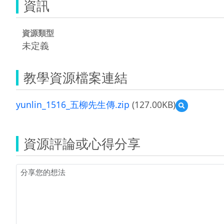
資訊
資源類型
未定義
教學資源檔案連結
yunlin_1516_五柳先生傳.zip
(127.00KB)
預
覽
yunlin_1516_
五
資源評論或心得分享
柳
先
生
傳.zip