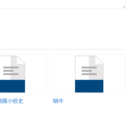
桐國小校史
蝸牛