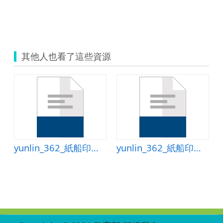
其他人也看了這些資源
yunlin_362_紙船印象--上傳版1.ppt
yunlin_362_紙船印象學習單
:::