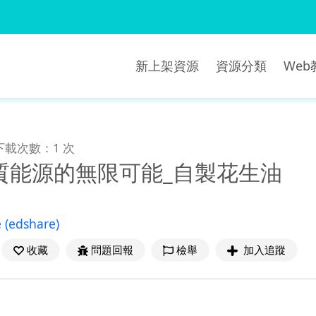
新上架資源
資源分類
We
下載次數：1 次
生質能源的無限可能_自製花生油
e
(edshare)
收藏
問題回報
檢舉
加入追蹤