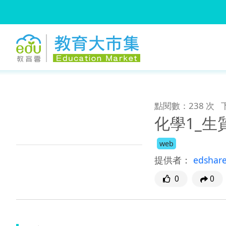
:::
跳到主要內容
:::
點閱數：238 次
化學1_
web
提供者：
edshar
0
0