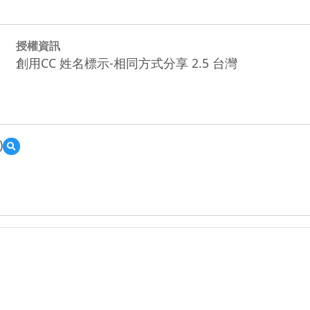
授權資訊
創用CC 姓名標示-相同方式分享 2.5 台灣
)
預
覽
化
學
1_
生
質
能
源
的
無
限
可