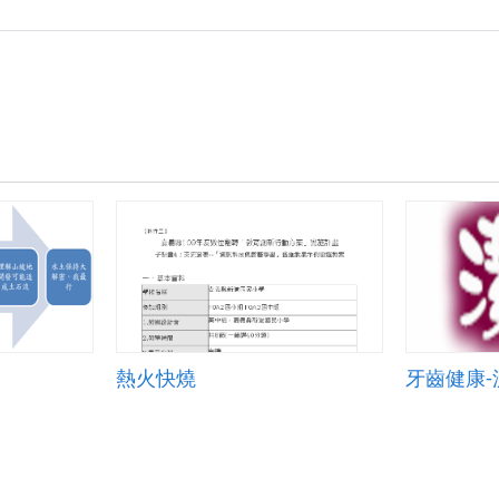
能
_
自
製
花
生
油.zip
熱火快燒
牙齒健康-