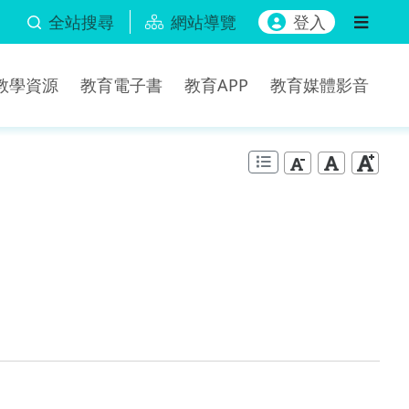
全站搜尋
網站導覽
登入
b教學資源
教育電子書
教育APP
教育媒體影音