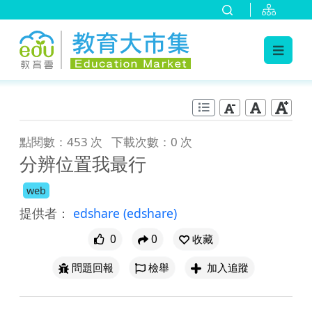
:::
跳到主要內容
:::
點閱數：453 次
下載次數：0 次
分辨位置我最行
web
提供者：
edshare
(edshare)
0
0
收藏
問題回報
檢舉
加入追蹤